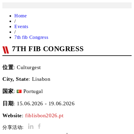
Home
/
Events
/
7th fib Congress
7TH FIB CONGRESS
位置
: Culturgest
City, State
:
Lisabon
国家
:
Portugal
日期
: 15.06.2026 - 19.06.2026
Website
:
fiblisbon2026.pt
分享活动: