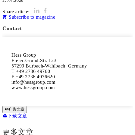
27.07.2020
Share article:
Subscribe to magazine
Contact
Hess Group

Freier-Grund-Str. 123

57299 Burbach-Wahlbach, Germany

T +49 2736 49760

F +49 2736 4976620

info@hessgroup.com

www.hessgroup.com
广告文章
下载文章
更多文章