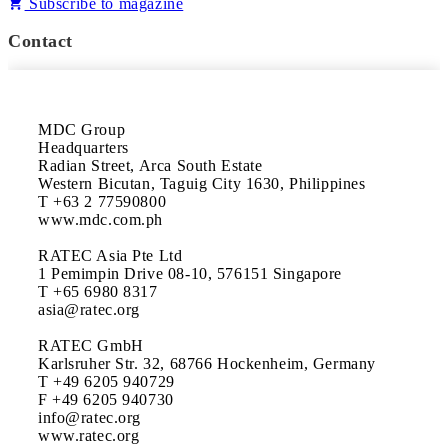
Subscribe to magazine
Contact
MDC Group

Headquarters

Radian Street, Arca South Estate

Western Bicutan, Taguig City 1630, Philippines 

T +63 2 77590800

www.mdc.com.ph

RATEC Asia Pte Ltd

1 Pemimpin Drive 08-10, 576151 Singapore 

T +65 6980 8317

asia@ratec.org

RATEC GmbH

Karlsruher Str. 32, 68766 Hockenheim, Germany 

T +49 6205 940729

F +49 6205 940730 

info@ratec.org

www.ratec.org