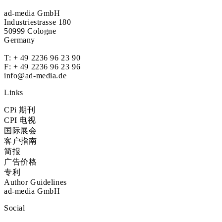
ad-media GmbH
Industriestrasse 180
50999 Cologne
Germany
T:
+ 49 2236 96 23 90
F: + 49 2236 96 23 96
info@ad-media.de
Links
CPi 期刊
CPI 电视
国际展会
客户指南
简报
广告价格
专利
Author Guidelines
ad-media GmbH
Social