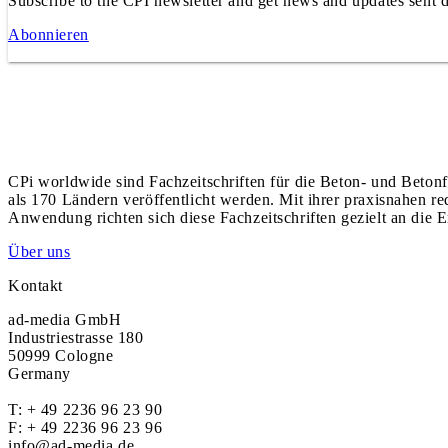
Subscribe to the CPI newsletter and get news and updates sent d
Abonnieren
CPi worldwide sind Fachzeitschriften für die Beton- und Betonf
als 170 Ländern veröffentlicht werden. Mit ihrer praxisnahen r
Anwendung richten sich diese Fachzeitschriften gezielt an die E
Über uns
Kontakt
ad-media GmbH
Industriestrasse 180
50999 Cologne
Germany
T:
+ 49 2236 96 23 90
F: + 49 2236 96 23 96
info@ad-media.de