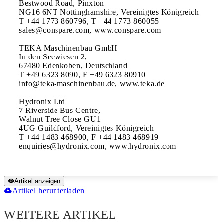
Bestwood Road, Pinxton

NG16 6NT Nottinghamshire, Vereinigtes Königreich 

T +44 1773 860796, T +44 1773 860055 

sales@conspare.com, www.conspare.com

TEKA Maschinenbau GmbH

In den Seewiesen 2, 

67480 Edenkoben, Deutschland 

T +49 6323 8090, F +49 6323 80910 

info@teka-maschinenbau.de, www.teka.de

Hydronix Ltd

7 Riverside Bus Centre, 

Walnut Tree Close GU1 

4UG Guildford, Vereinigtes Königreich

T +44 1483 468900, F +44 1483 468919 

enquiries@hydronix.com, www.hydronix.com
Artikel anzeigen
Artikel herunterladen
WEITERE ARTIKEL