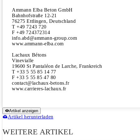
Ammann Elba Beton GmbH

Bahnhofstraße 12-21

76275 Ettlingen, Deutschland

T +49 7243 720

F +49 724372314

info.abd@ammann-group.com

www.ammann-elba.com

Lachaux Bétons

Vinevialle

19600 St Pantaléon de Larche, Frankreich

T +33 5 55 85 14 77

F +33 5 55 85 47 80

contact@lachaux-betons.fr

www.carrieres-lachaux.fr
Artikel anzeigen
Artikel herunterladen
WEITERE ARTIKEL