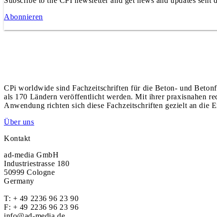
Subscribe to the CPI newsletter and get news and updates sent d
Abonnieren
CPi worldwide sind Fachzeitschriften für die Beton- und Betonf
als 170 Ländern veröffentlicht werden. Mit ihrer praxisnahen r
Anwendung richten sich diese Fachzeitschriften gezielt an die E
Über uns
Kontakt
ad-media GmbH
Industriestrasse 180
50999 Cologne
Germany
T:
+ 49 2236 96 23 90
F: + 49 2236 96 23 96
info@ad-media.de