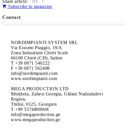
Share article:
Subscribe to magazine
Contact
NORDIMPIANTI SYSTEM SRL

Via Erasmo Piaggio, 19/A

Zona Industriale Chieti Scalo

66100 Chieti (CH), Italien

T +39 0871 540222

F +39 0871 562408

info@nordimpianti.com

www.nordimpianti.com 

MEGA PRODUCTION LTD

Mtskheta, Zahesi Georgia, Gldani Nadzaladevi 
Region, 

Tbilisi, 0125, Georgien

T +99 5574800008

info@megaproduction.ge

www.megaproduction.ge