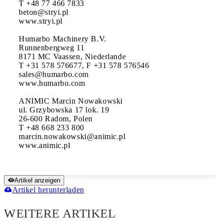
T +48 77 466 7833 

beton@stryi.pl

www.stryi.pl

Humarbo Machinery B.V.

Runnenbergweg 11

8171 MC Vaassen, Niederlande

T +31 578 576677, F +31 578 576546

sales@humarbo.com

www.humarbo.com

ANIMIC Marcin Nowakowski

ul. Grzybowska 17 lok. 19

26-600 Radom, Polen

T +48 668 233 800

marcin.nowakowski@animic.pl

www.animic.pl
Artikel anzeigen
Artikel herunterladen
WEITERE ARTIKEL