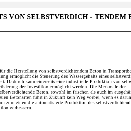
S VON SELBSTVERDICH - TENDEM B
ür die Herstellung von selbstverdichtendem Beton in Transportb
sung ermöglicht die Steuerung des Wassergehalts eines selbstver
t. Dadurch kann einerseits eine industrielle Produktion von sel
rtisierung der Investition ermöglicht werden. Die Merkmale der
selbstverdichtende Beton, sowohl im frischen als auch im ausgehä
euen Betonarten führt in Zukunft kein Weg vorbei, wenn es darum
n zum einen die automatisierte Produktion des selbstverdichten
tion verbessern.