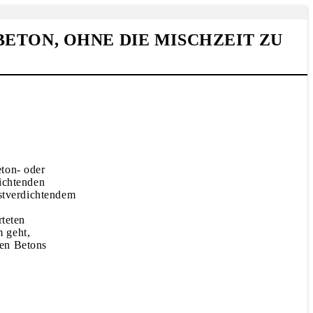
ETON, OHNE DIE MISCHZEIT ZU
eton- oder
dichtenden
bstverdichtendem
rteten
 geht,
den Betons