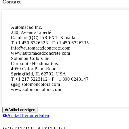
Contact
Automacad Inc.

240, Avenue Liberté

Candiac (QC) J5R 6X1, Kanada

T +1 450 6326323 · F +1 450 6326335

info@automacadconcrete.com

www.automacadconcrete.com

Solomon Colors Inc.

Corporate Headquarters:

4050 Color Plant Road

Springfield, IL 62702, USA

T +1 217 5223112 · F +1 800 6243147

sgs@solomoncolors.com

Artikel anzeigen
Artikel herunterladen