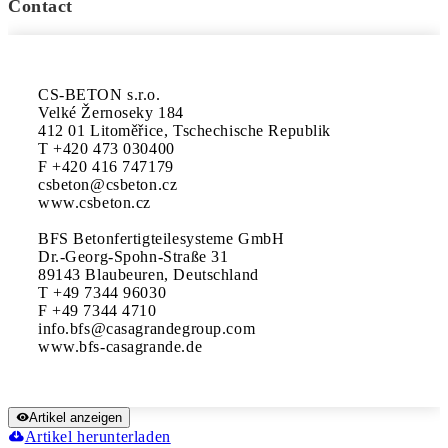
Contact
CS-BETON s.r.o.

Velké Žernoseky 184

412 01 Litoměřice, Tschechische Republik

T +420 473 030400

F +420 416 747179

csbeton@csbeton.cz

www.csbeton.cz

BFS Betonfertigteilesysteme GmbH

Dr.-Georg-Spohn-Straße 31

89143 Blaubeuren, Deutschland

T +49 7344 96030

F +49 7344 4710

info.bfs@casagrandegroup.com

www.bfs-casagrande.de
Artikel anzeigen
Artikel herunterladen