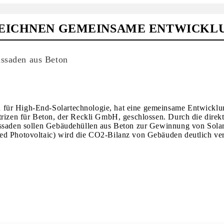
ZEICHNEN GEMEINSAME ENTWICK
assaden aus Beton
 für High-End-Solartechnologie, hat eine gemeinsame Entwicklu
trizen für Beton, der Reckli GmbH, geschlossen. Durch die direk
assaden sollen Gebäudehüllen aus Beton zur Gewinnung von Solar
ed Photovoltaic) wird die CO2-Bilanz von Gebäuden deutlich ver