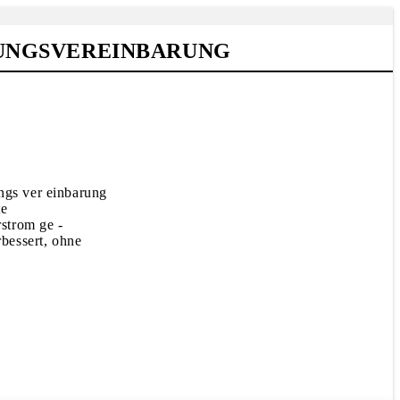
LUNGSVEREINBARUNG
ngs ver einbarung
te
strom ge -
bessert, ohne