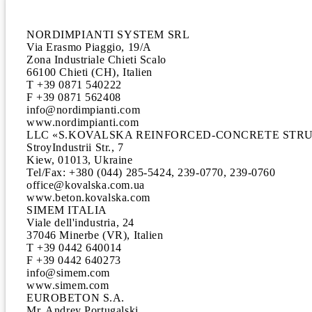
NORDIMPIANTI SYSTEM SRL

Via Erasmo Piaggio, 19/A

Zona Industriale Chieti Scalo

66100 Chieti (CH), Italien

T +39 0871 540222

F +39 0871 562408

info@nordimpianti.com

www.nordimpianti.com

LLC «S.KOVALSKA REINFORCED-CONCRETE STRU
StroyIndustrii Str., 7

Kiew, 01013, Ukraine

Tel/Fax: +380 (044) 285-5424, 239-0770, 239-0760

office@kovalska.com.ua

www.beton.kovalska.com

SIMEM ITALIA

Viale dell'industria, 24

37046 Minerbe (VR), Italien

T +39 0442 640014

F +39 0442 640273

info@simem.com

www.simem.com

EUROBETON S.A.

Mr. Andrey Portugalski
