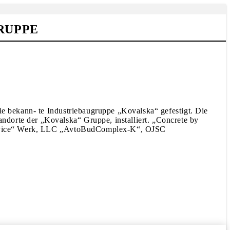
RUPPE
ie bekann- te Industriebaugruppe „Kovalska“ gefestigt. Die
dorte der „Kovalska“ Gruppe, installiert. „Concrete by
n Service“ Werk, LLC „AvtoBudComplex-K“, OJSC