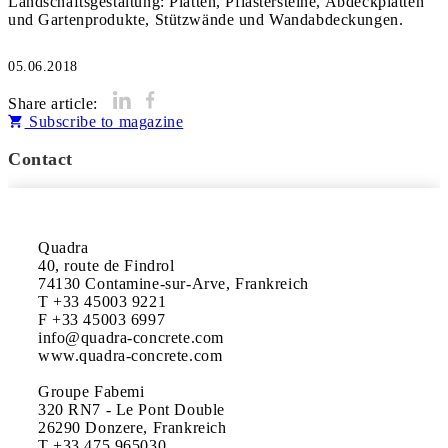
Landschaftsgestaltung: Platten, Pflastersteine, Abdeckplatten
und Gartenprodukte, Stützwände und Wandabdeckungen.
05.06.2018
Share article:
Subscribe to magazine
Contact
Quadra

40, route de Findrol

74130 Contamine-sur-Arve, Frankreich

T +33 45003 9221

F +33 45003 6997

info@quadra-concrete.com

www.quadra-concrete.com

Groupe Fabemi

320 RN7 - Le Pont Double

26290 Donzere, Frankreich

T +33 475 965030
