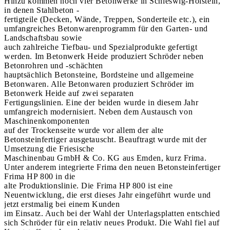
Hinzu kommen noch vier Betonwerke in Schleswig-Holstein,
in denen Stahlbeton -
fertigteile (Decken, Wände, Treppen, Sonderteile etc.), ein
umfangreiches Betonwarenprogramm für den Garten- und
Landschaftsbau sowie
auch zahlreiche Tiefbau- und Spezialprodukte gefertigt
werden. Im Betonwerk Heide produziert Schröder neben
Betonrohren und -schächten
hauptsächlich Betonsteine, Bordsteine und allgemeine
Betonwaren. Alle Betonwaren produziert Schröder im
Betonwerk Heide auf zwei separaten
Fertigungslinien. Eine der beiden wurde in diesem Jahr
umfangreich modernisiert. Neben dem Austausch von
Maschinenkomponenten
auf der Trockenseite wurde vor allem der alte
Betonsteinfertiger ausgetauscht. Beauftragt wurde mit der
Umsetzung die Friesische
Maschinenbau GmbH & Co. KG aus Emden, kurz Frima.
Unter anderem integrierte Frima den neuen Betonsteinfertiger
Frima HP 800 in die
alte Produktionslinie. Die Frima HP 800 ist eine
Neuentwicklung, die erst dieses Jahr eingeführt wurde und
jetzt erstmalig bei einem Kunden
im Einsatz. Auch bei der Wahl der Unterlagsplatten entschied
sich Schröder für ein relativ neues Produkt. Die Wahl fiel auf