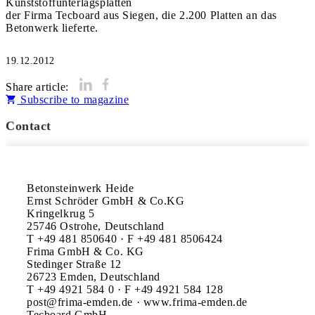
Kunststoffunterlagsplatten
der Firma Tecboard aus Siegen, die 2.200 Platten an das
Betonwerk lieferte.
19.12.2012
Share article:
Subscribe to magazine
Contact
Betonsteinwerk Heide

Ernst Schröder GmbH & Co.KG

Kringelkrug 5

25746 Ostrohe, Deutschland

T +49 481 850640 · F +49 481 8506424

Frima GmbH & Co. KG

Stedinger Straße 12

26723 Emden, Deutschland

T +49 4921 584 0 · F +49 4921 584 128

post@frima-emden.de · www.frima-emden.de

Tecboard GmbH
