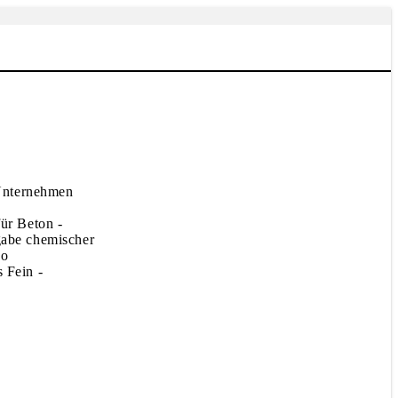
 Unternehmen
für Beton -
gabe chemischer
So
 Fein -