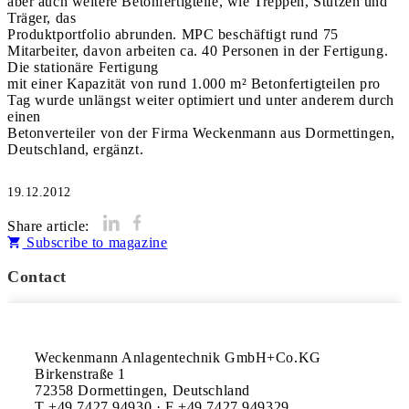
aber auch weitere Betonfertigteile, wie Treppen, Stützen und
Träger, das
Produktportfolio abrunden. MPC beschäftigt rund 75
Mitarbeiter, davon arbeiten ca. 40 Personen in der Fertigung.
Die stationäre Fertigung
mit einer Kapazität von rund 1.000 m² Betonfertigteilen pro
Tag wurde unlängst weiter optimiert und unter anderem durch
einen
Betonverteiler von der Firma Weckenmann aus Dormettingen,
Deutschland, ergänzt.
19.12.2012
Share article:
Subscribe to magazine
Contact
Weckenmann Anlagentechnik GmbH+Co.KG

Birkenstraße 1

72358 Dormettingen, Deutschland

T +49 7427 94930 · F +49 7427 949329
