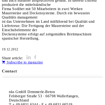
und auch mitunter anspruchsvoll gebaut. In diesem Umfeld
produziert die mittelständische
Firma Sodibet mit 50 Mitarbeitern in zwei Werken
Mauersteine und Deckensysteme. Durch ein bewusstes
Qualitäts management
ist das Unternehmen im Land mitführend bei Qualität und
Liefertreue. Die Fertigung der Mauersteine und der
Einschubelemente der
Deckensysteme erfolgt auf zeitgemäßen Brettmaschinen
spanischer Herstellung.
19.12.2012
Share article:
Subscribe to magazine
Contact
nks GmbH Demmerle-Beton

Felsberger Straße 53 · 66798 Wallerfangen, 
Deutschland

T + 49 6831 6344 · F + 49 6831 60519
