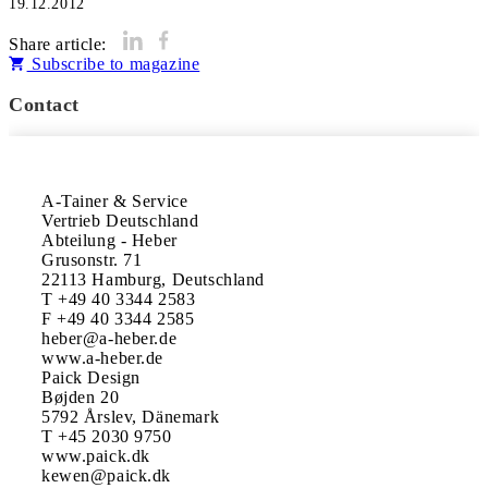
19.12.2012
Share article:
Subscribe to magazine
Contact
A-Tainer & Service

Vertrieb Deutschland

Abteilung - Heber

Grusonstr. 71

22113 Hamburg, Deutschland

T +49 40 3344 2583

F +49 40 3344 2585

heber@a-heber.de

www.a-heber.de

Paick Design

Bøjden 20

5792 Årslev, Dänemark

T +45 2030 9750

www.paick.dk
