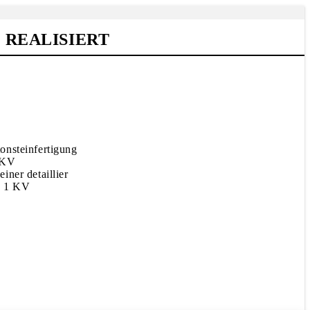
REALISIERT
onsteinfertigung
1 KV
ner detaillier
RS 1 KV