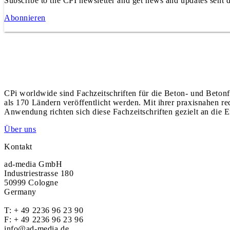
Subscribe to the CPI newsletter and get news and updates sent d
Abonnieren
CPi worldwide sind Fachzeitschriften für die Beton- und Betonf
als 170 Ländern veröffentlicht werden. Mit ihrer praxisnahen r
Anwendung richten sich diese Fachzeitschriften gezielt an die E
Über uns
Kontakt
ad-media GmbH
Industriestrasse 180
50999 Cologne
Germany
T:
+ 49 2236 96 23 90
F: + 49 2236 96 23 96
info@ad-media.de