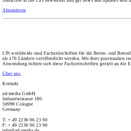
Subscribe to the CPI newsletter and get news and updates sent d
Abonnieren
CPi worldwide sind Fachzeitschriften für die Beton- und Betonf
als 170 Ländern veröffentlicht werden. Mit ihrer praxisnahen r
Anwendung richten sich diese Fachzeitschriften gezielt an die E
Über uns
Kontakt
ad-media GmbH
Industriestrasse 180
50999 Cologne
Germany
T:
+ 49 2236 96 23 90
F: + 49 2236 96 23 96
info@ad-media.de