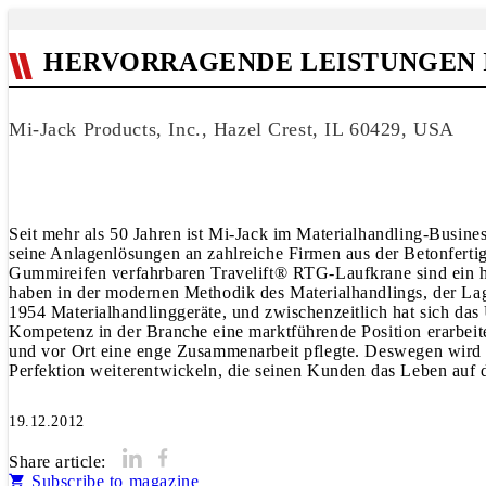
HERVORRAGENDE LEISTUNGEN 
Mi-Jack Products, Inc., Hazel Crest, IL 60429, USA
Seit mehr als 50 Jahren ist Mi-Jack im Materialhandling-Busin
seine Anlagenlösungen an zahlreiche Firmen aus der Betonfertigte
Gummireifen verfahrbaren Travelift® RTG-Laufkrane sind ein 
haben in der modernen Methodik des Materialhandlings, der Lag
1954 Materialhandlinggeräte, und zwischenzeitlich hat sich da
Kompetenz in der Branche eine marktführende Position erarbeitet
und vor Ort eine enge Zusammenarbeit pflegte. Deswegen wird 
Perfektion weiterentwickeln, die seinen Kunden das Leben auf der
19.12.2012
Share article:
Subscribe to magazine