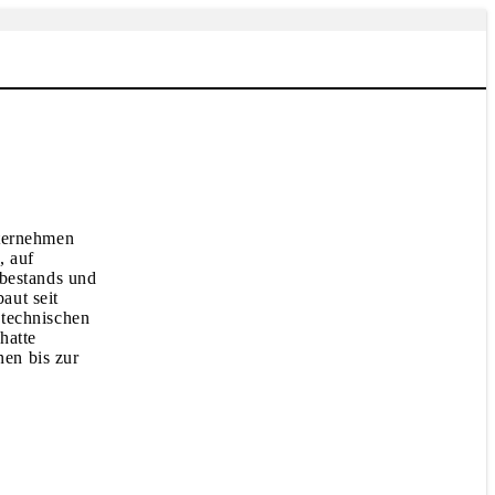
nternehmen
, auf
bestands und
aut seit
 technischen
hatte
en bis zur