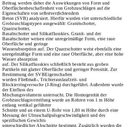
Beitrag werden daher die Auswirkungen von Form und
Oberflächenbeschaffenheit von Grobzuschlägen auf die
Eigenschaften von selbstverdichtendem
Beton (SVB) analysiert. Hierfür wurden vier unterschiedliche
Grobzuschlagstypen ausgewählt: Granitschotter,
Quarzschotter,
Basaltschotter und Silikatflusskies. Granit- und der
Basaltschotter weisen eine unregelmäßige Form, eine raue
Oberfläche und geringe
Wasserabsorption auf. Der Quarzschotter weist ebenfalls eine
unregelmäßige Form und eine raue Oberfläche, aber eine hohe
Wasser absorption
auf. Der Silikatflusskies schließlich besteht aus groben
Partikeln mit glatter Oberfläche und geringer Porosität. Zur
Bestimmung der SVBEigenschaften
wurden Fließmaß-, Trichterauslaufzeit- und
Blockierringversuche (J-Ring) durchgeführt. Außerdem wurde
der Einfluss des
Mischungsvolumens untersucht. Die Homogenität der
Grobzuschlagsverteilung wurde an Rohren von 1 m Höhe
entlang vertikal geführter
Schnitte und an einem U-Rohr von 1,80 m Höhe durch eine
Messung der Ultraschallpulsgeschwindigkeit und des
spezifischen Gewichts
unterschiedlicher Abschnitte bestimmt. Zusätzlich wurden die