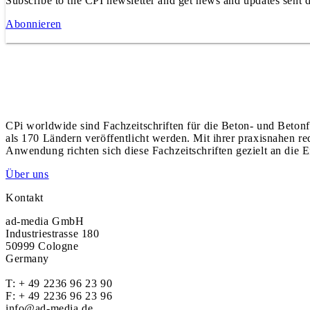
Subscribe to the CPI newsletter and get news and updates sent d
Abonnieren
CPi worldwide sind Fachzeitschriften für die Beton- und Betonf
als 170 Ländern veröffentlicht werden. Mit ihrer praxisnahen r
Anwendung richten sich diese Fachzeitschriften gezielt an die E
Über uns
Kontakt
ad-media GmbH
Industriestrasse 180
50999 Cologne
Germany
T:
+ 49 2236 96 23 90
F: + 49 2236 96 23 96
info@ad-media.de