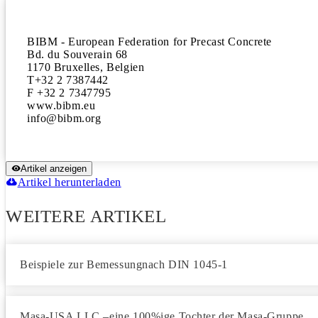
BIBM - European Federation for Precast Concrete

Bd. du Souverain 68

1170 Bruxelles, Belgien

T+32 2 7387442

F +32 2 7347795

www.bibm.eu

Artikel anzeigen
Artikel herunterladen
WEITERE ARTIKEL
Beispiele zur Bemessungnach DIN 1045-1
Masa-USA LLC –eine 100%ige Tochter der Masa-Gruppe