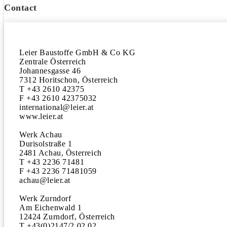
Contact
Leier Baustoffe GmbH & Co KG 

Zentrale Österreich 

Johannesgasse 46

7312 Horitschon, Österreich

T +43 2610 42375

F +43 2610 42375032 

international@leier.at 

www.leier.at

Werk Achau 

Durisolstraße 1

2481 Achau, Österreich 

T +43 2236 71481

F +43 2236 71481059 

achau@leier.at

Werk Zurndorf

Am Eichenwald 1

12424 Zurndorf, Österreich 

T +43(0)2147/2 02 02
