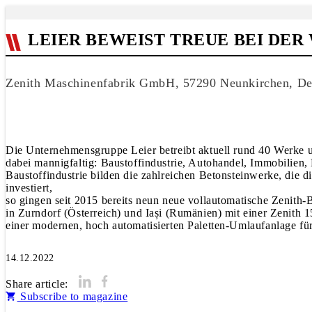
LEIER BEWEIST TREUE BEI DE
Zenith Maschinenfabrik GmbH, 57290 Neunkirchen, De
Die Unternehmensgruppe Leier betreibt aktuell rund 40 Werke u
dabei mannigfaltig: Baustoffindustrie, Autohandel, Immobilien,
Baustoffindustrie bilden die zahlreichen Betonsteinwerke, die d
investiert,
so gingen seit 2015 bereits neun neue vollautomatische Zenith-B
in Zurndorf (Österreich) und Iași (Rumänien) mit einer Zenith 
einer modernen, hoch automatisierten Paletten-Umlaufanlage für
14.12.2022
Share article:
Subscribe to magazine