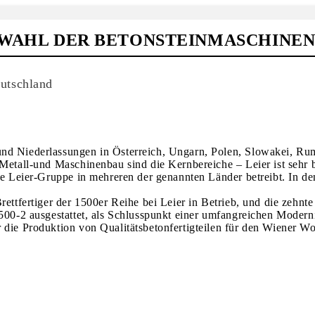
R WAHL DER BETONSTEINMASCHINE
utschland
nd Niederlassungen in Österreich, Ungarn, Polen, Slowakei, Rum
 Metall-und Maschinenbau sind die Kernbereiche – Leier ist sehr 
ie Leier-Gruppe in mehreren der genannten Länder betreibt. In de
rettfertiger der 1500er Reihe bei Leier in Betrieb, und die zehn
1500-2 ausgestattet, als Schlusspunkt einer umfangreichen Modern
 die Produktion von Qualitätsbetonfertigteilen für den Wiener W