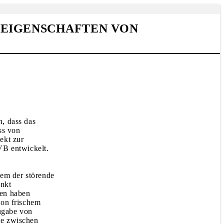
NEIGENSCHAFTEN VON
, dass das
ss von
ekt zur
VB entwickelt.
em der störende
unkt
gen haben
von frischem
Zugabe von
he zwischen