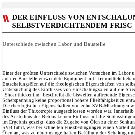
DER EINFLUSS VON ENTSCHAL
SELBSTVERDICHTENDEM FRISC
Unterschiede zwischen Labor und Baustelle
Einer der größten Unterschiede zwischen Versuchen im Labor un
auf der Baustelle verwendete Equipment mit Trennmitteln behand
Entschalungsölen auf die rheologischen Eigenschaften von selb
Untersuchung des Einflusses von Entschalungsölen auf die Stre
„Shear thickening“ beschreibt die bisweilen auftretende Eigensc
Scherspannung keine proportional höhere Fließfähigkeit zu ent
Die rheologischen Eigenschaften von zehn SVB-Mischungen wur
Einfluss der Thixotropie ausgeschlossen worden war. Innerhalb 
des Ansteifens des Betons keinen Einfluss auf die Schlussfol
im Ergebnis gezeigt, dass die Zugabe von Ölen zu einer Senkun
SVB führt, was bei schnellen Fließbedingungen einen Vorteil dar
Ölen an, was zu einer mangelhaften Befüllung der Schalung un