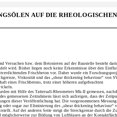
UNGSÖLEN AUF DIE RHEOLOGISCHE
d Versuchen bzw. dem Betonieren auf der Baustelle besteht darin
elt wird. Bisher liegen noch keine Erkenntnisse über den Einflu
stverdichtenden Frischbeton vor. Daher wurde ein Forschungsproj
ckgrenze, Viskosität und das „shear thickening behaviour“ von S
haft eines Frischbetons, trotz einer höheren aufgebrachten
wickeln.
den mit Hilfe des Tattersall-Rheometers Mk-II gemessen, nachd
des gemessenen Zeitrahmens lässt sich aufzeigen, dass der Zeitp
gerungen dieser Veröffentlichung hat. Die vorgenommenen Messun
g oder sogar zur Eliminierung des „shear thickening behaviour“ 
stellt. Auf der anderen Seite steigt die Streckgrenze durch die 
d möglicherweise zur Bildung von Luftblasen an der Kontaktfläc