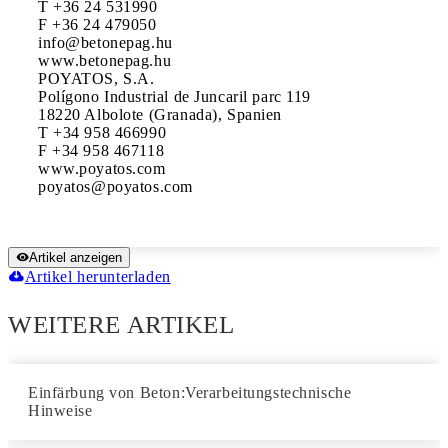
T +36 24 531990

F +36 24 479050

info@betonepag.hu

www.betonepag.hu

POYATOS, S.A.

Polígono Industrial de Juncaril parc 119

18220 Albolote (Granada), Spanien

T +34 958 466990

F +34 958 467118

www.poyatos.com

Artikel anzeigen
Artikel herunterladen
WEITERE ARTIKEL
Einfärbung von Beton:Verarbeitungstechnische
Hinweise