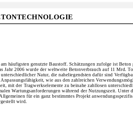
BETONTECHNOLOGIE
r am häufigsten genutzte Baustoff. Schätzungen zufolge ist Beton 
das Jahr 2006 wurde der weltweite Betonverbrauch auf 11 Mrd. T
unterschiedlicher Natur, die naheliegendsten dafür sind Verfügba
nd Anpassungsfähigkeit, wie aus den zahlreichen Verwendungsmög
eit, mit der Tragwerkselemente zu beinahe zahllosen unterschied
alen Wartungsanforderungen während der Nutzungszeit. Unter d
im Allgemeinen für ein ganz bestimmtes Projekt anwendungsspezifi
estellt wird.