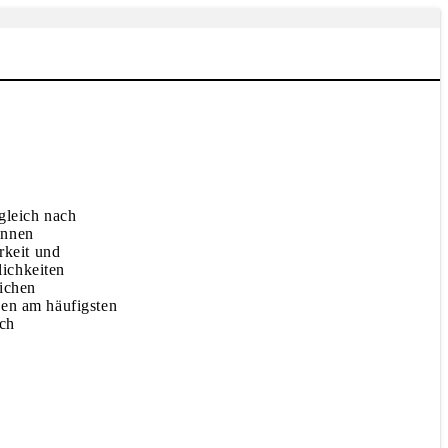
gleich nach
onnen
rkeit und
lichkeiten
lichen
en am häufigsten
sch