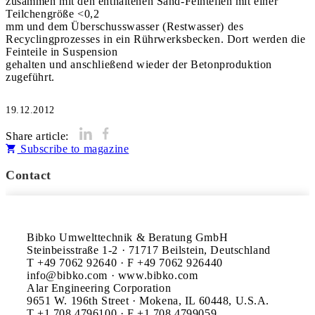
zusammen mit den enthaltenen Sand-Feinteilen mit einer
Teilchengröße <0,2
mm und dem Überschusswasser (Restwasser) des
Recyclingprozesses in ein Rührwerksbecken. Dort werden die
Feinteile in Suspension
gehalten und anschließend wieder der Betonproduktion
zugeführt.
19.12.2012
Share article:
Subscribe to magazine
Contact
Bibko Umwelttechnik & Beratung GmbH

Steinbeisstraße 1-2 · 71717 Beilstein, Deutschland

T +49 7062 92640 · F +49 7062 926440

info@bibko.com · www.bibko.com

Alar Engineering Corporation

9651 W. 196th Street · Mokena, IL 60448, U.S.A.

T +1 708 4796100 · F +1 708 4799059
