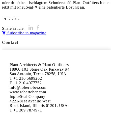
oder druckbeaufschlagtem Schmierstoff. Plant Outfitters bieten
jetzt mit PneuSeal™ eine patentierte Lösung an.
19.12.2012
Share article:
Subscribe to magazine
Contact
Plant Architects & Plant Outfitters

18866-103 Stone Oak Parkway #4

San Antonio, Texas 78258, USA

T +1 210 5699262

F +1 210 4977752

info@robertober.com

www.robertober.com

Inpro/Seal Company

4221-81st Avenue West

Rock Island, Illinois 61201, USA

T +1 309 7874971
