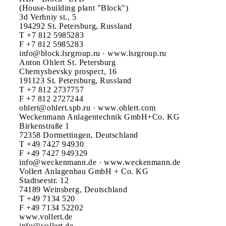
(House-building plant "Block")

3d Verhniy st., 5

194292 St. Petersburg, Russland

T +7 812 5985283

F +7 812 5985283

info@block.lsrgroup.ru · www.lsrgroup.ru

Anton Ohlert St. Petersburg

Chernyshevsky prospect, 16

191123 St. Petersburg, Russland

T +7 812 2737757

F +7 812 2727244

ohlert@ohlert.spb.ru · www.ohlert.com

Weckenmann Anlagentechnik GmbH+Co. KG

Birkenstraße 1

72358 Dormettingen, Deutschland

T +49 7427 94930

F +49 7427 949329

info@weckenmann.de · www.weckenmann.de

Vollert Anlagenbau GmbH + Co. KG

Stadtseestr. 12

74189 Weinsberg, Deutschland

T +49 7134 520

F +49 7134 52202

www.vollert.de
