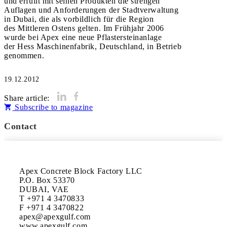
und erfüllt mit seinen Produkten die strengen
Auflagen und Anforderungen der Stadtverwaltung
in Dubai, die als vorbildlich für die Region
des Mittleren Ostens gelten. Im Frühjahr 2006
wurde bei Apex eine neue Pflastersteinanlage
der Hess Maschinenfabrik, Deutschland, in Betrieb
genommen.
19.12.2012
Share article:
Subscribe to magazine
Contact
Apex Concrete Block Factory LLC

P.O. Box 53370

DUBAI, VAE

T +971 4 3470833

F +971 4 3470822

apex@apexgulf.com

www.apexgulf.com
