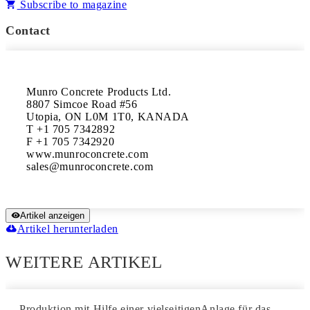
Subscribe to magazine
Contact
Munro Concrete Products Ltd.

8807 Simcoe Road #56

Utopia, ON L0M 1T0, KANADA

T +1 705 7342892

F +1 705 7342920

www.munroconcrete.com

Artikel anzeigen
Artikel herunterladen
WEITERE ARTIKEL
Produktion mit Hilfe einer vielseitigenAnlage für das