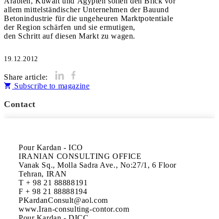
Arabien, Kuwait und Ägypten sollen den Blick vor
allem mittelständischer Unternehmen der Bauund
Betonindustrie für die ungeheuren Marktpotentiale
der Region schärfen und sie ermutigen,
den Schritt auf diesen Markt zu wagen.
19.12.2012
Share article:
Subscribe to magazine
Contact
Pour Kardan - ICO

IRANIAN CONSULTING OFFICE

Vanak Sq., Molla Sadra Ave., No:27/1, 6 Floor

Tehran, IRAN

T + 98 21 88888191

F + 98 21 88888194

PKardanConsult@aol.com

www.Iran-consulting-contor.com

Pour Kardan - DICC
