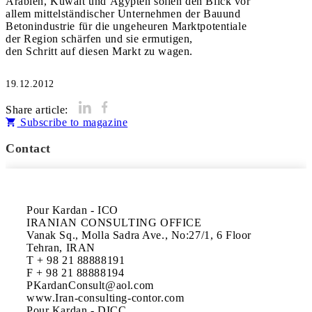
Arabien, Kuwait und Ägypten sollen den Blick vor
allem mittelständischer Unternehmen der Bauund
Betonindustrie für die ungeheuren Marktpotentiale
der Region schärfen und sie ermutigen,
den Schritt auf diesen Markt zu wagen.
19.12.2012
Share article:
Subscribe to magazine
Contact
Pour Kardan - ICO

IRANIAN CONSULTING OFFICE

Vanak Sq., Molla Sadra Ave., No:27/1, 6 Floor

Tehran, IRAN

T + 98 21 88888191

F + 98 21 88888194

PKardanConsult@aol.com

www.Iran-consulting-contor.com

Pour Kardan - DICC
