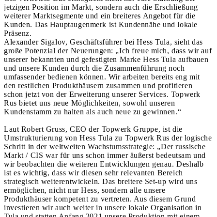
jetzigen Position im Markt, sondern auch die Erschließung
weiterer Marktsegmente und ein breiteres Angebot für die
Kunden. Das Hauptaugenmerk ist Kundennähe und lokale
Präsenz.
Alexander Sigalov, Geschäftsführer bei Hess Tula, sieht das
große Potenzial der Neuerungen: „Ich freue mich, dass wir auf
unserer bekannten und gefestigten Marke Hess Tula aufbauen
und unsere Kunden durch die Zusammenführung noch
umfassender bedienen können. Wir arbeiten bereits eng mit
den restlichen Produkthäusern zusammen und profitieren
schon jetzt von der Erweiterung unserer Services. Topwerk
Rus bietet uns neue Möglichkeiten, sowohl unseren
Kundenstamm zu halten als auch neue zu gewinnen.“
Laut Robert Gruss, CEO der Topwerk Gruppe, ist die
Umstrukturierung von Hess Tula zu Topwerk Rus der logische
Schritt in der weltweiten Wachstumsstrategie: „Der russische
Markt / CIS war für uns schon immer äußerst bedeutsam und
wir beobachten die weiteren Entwicklungen genau. Deshalb
ist es wichtig, dass wir diesen sehr relevanten Bereich
strategisch weiterentwickeln. Das breitere Set-up wird uns
ermöglichen, nicht nur Hess, sondern alle unsere
Produkthäuser kompetent zu vertreten. Aus diesem Grund
investieren wir auch weiter in unsere lokale Organisation in
Tula und statten Anfang 2021 unsere Produktion mit einem