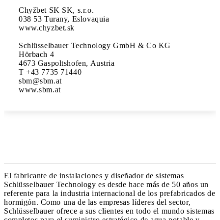
Chyžbet SK SK, s.r.o.

038 53 Turany, Eslovaquia

www.chyzbet.sk

Schlüsselbauer Technology GmbH & Co KG

Hörbach 4

4673 Gaspoltshofen, Austria

T +43 7735 71440

sbm@sbm.at

www.sbm.at
El fabricante de instalaciones y diseñador de sistemas
Schlüsselbauer Technology es desde hace más de 50 años un
referente para la industria internacional de los prefabricados de
hormigón. Como una de las empresas líderes del sector,
Schlüsselbauer ofrece a sus clientes en todo el mundo sistemas
completos para el suministro estratégico de agua potable y