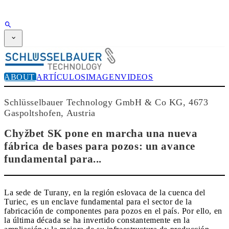
PUBLICIDAD
SUSCRIPCIÓN
Revista
CPI-TV
ABOUT
ARTÍCULOS
IMAGEN
VIDEOS
EVENTOS
BUYERS' GUIDE
JOB BRIDGE
Schlüsselbauer Technology GmbH & Co KG, 4673
NEWSLETTER
Gaspoltshofen, Austria
PUBLICIDAD
SUSCRIPCIÓN
Chyžbet SK pone en marcha una nueva
fábrica de bases para pozos: un avance
fundamental para...
La sede de Turany, en la región eslovaca de la cuenca del
Turiec, es un enclave fundamental para el sector de la
fabricación de componentes para pozos en el país. Por ello, en
la última década se ha invertido constantemente en la