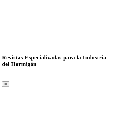
Current Issue Flipbook
Revistas Especializadas para la Industria
del Hormigón
REVISTA
CPI-TV
EVENTOS
BUYERS' GUIDE
JOB BRIDGE
NEWSLETTER