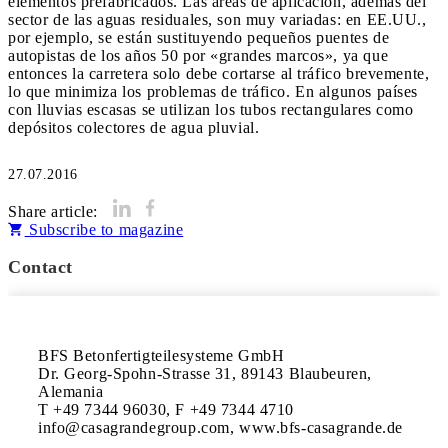
elementos prefabricados. Las áreas de aplicación, además del
sector de las aguas residuales, son muy variadas: en EE.UU.,
por ejemplo, se están sustituyendo pequeños puentes de
autopistas de los años 50 por «grandes marcos», ya que
entonces la carretera solo debe cortarse al tráfico brevemente,
lo que minimiza los problemas de tráfico. En algunos países
con lluvias escasas se utilizan los tubos rectangulares como
depósitos colectores de agua pluvial.
27.07.2016
Share article:
Subscribe to magazine
Contact
BFS Betonfertigteilesysteme GmbH

Dr. Georg-Spohn-Strasse 31, 89143 Blaubeuren, 
Alemania

T +49 7344 96030, F +49 7344 4710

info@casagrandegroup.com, www.bfs-casagrande.de