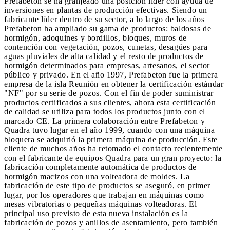
Prefabeton se ha granjeado una posición líder con ayuda de
inversiones en plantas de producción efectivas. Siendo un
fabricante líder dentro de su sector, a lo largo de los años
Prefabeton ha ampliado su gama de productos: baldosas de
hormigón, adoquines y bordillos, bloques, muros de
contención con vegetación, pozos, cunetas, desagües para
aguas pluviales de alta calidad y el resto de productos de
hormigón determinados para empresas, artesanos, el sector
público y privado. En el año 1997, Prefabeton fue la primera
empresa de la isla Reunión en obtener la certificación estándar
"NF" por su serie de pozos. Con el fin de poder suministrar
productos certificados a sus clientes, ahora esta certificación
de calidad se utiliza para todos los productos junto con el
marcado CE. La primera colaboración entre Prefabeton y
Quadra tuvo lugar en el año 1999, cuando con una máquina
bloquera se adquirió la primera máquina de producción. Este
cliente de muchos años ha retomado el contacto recientemente
con el fabricante de equipos Quadra para un gran proyecto: la
fabricación completamente automática de productos de
hormigón macizos con una volteadora de moldes. La
fabricación de este tipo de productos se aseguró, en primer
lugar, por los operadores que trabajan en máquinas como
mesas vibratorias o pequeñas máquinas volteadoras. El
principal uso previsto de esta nueva instalación es la
fabricación de pozos y anillos de asentamiento, pero también