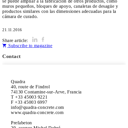
se puede ampliar a la fabricación de otros productos, como
muros pequeños, bloques de apoyo, canaletas de desagüe y
productos similares con las dimensiones adecuadas para la
cámara de curado.
21.11.2016
Share article:
Subscribe to magazine
Contact
Quadra

40, route de Findrol

74130 Contamine-sur-Arve, Francia

T +33 45003 9221

F +33 45003 6997

info@quadra-concrete.com

www.quadra-concrete.com

Prefabeton

29, avenue Michel Debré
