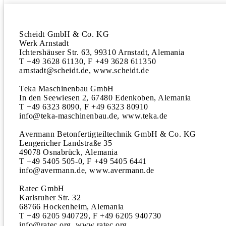
Scheidt GmbH & Co. KG

Werk Arnstadt

Ichtershäuser Str. 63, 99310 Arnstadt, Alemania

T +49 3628 61130, F +49 3628 611350

arnstadt@scheidt.de, www.scheidt.de

Teka Maschinenbau GmbH

In den Seewiesen 2, 67480 Edenkoben, Alemania

T +49 6323 8090, F +49 6323 80910

info@teka-maschinenbau.de, www.teka.de

Avermann Betonfertigteiltechnik GmbH & Co. KG

Lengericher Landstraße 35

49078 Osnabrück, Alemania

T +49 5405 505-0, F +49 5405 6441

info@avermann.de, www.avermann.de

Ratec GmbH

Karlsruher Str. 32

68766 Hockenheim, Alemania

T +49 6205 940729, F +49 6205 940730

info@ratec.org, www.ratec.org
