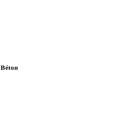
Current Issue Flipbook
 Béton