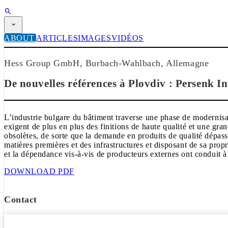
ABONNEMENT
ABOUT
ARTICLES
IMAGES
VIDÉOS
Magazine
CPI-TV
Hess Group GmbH, Burbach-Wahlbach, Allemagne
ÉVÉNEMENTS
BUYERS' GUIDE
De nouvelles références à Plovdiv : Persenk In
JOB BRIDGE
NEWSLETTER
PUBLICITÉ
ABONNEMENT
L’industrie bulgare du bâtiment traverse une phase de modernisat
exigent de plus en plus des finitions de haute qualité et une gr
obsolètes, de sorte que la demande en produits de qualité dépass
matières premières et des infrastructures et disposant de sa prop
et la dépendance vis-à-vis de producteurs externes ont conduit à 
DOWNLOAD PDF
Contact