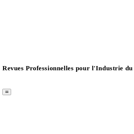
Revues Professionnelles pour l'Industrie du
MAGAZINE
CPI-TV
ÉVÉNEMENTS
BUYERS' GUIDE
JOB BRIDGE
NEWSLETTER
PUBLICITÉ