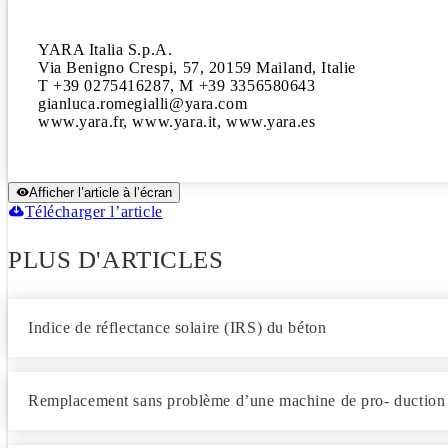
YARA Italia S.p.A.

Via Benigno Crespi, 57, 20159 Mailand, Italie 

T +39 0275416287, M +39 3356580643 

gianluca.romegialli@yara.com

www.yara.fr, www.yara.it, www.yara.es
Afficher l’article à l’écran
Télécharger l’article
PLUS D'ARTICLES
Indice de réflectance solaire (IRS) du béton
Remplacement sans problème d’une machine de pro- duction 