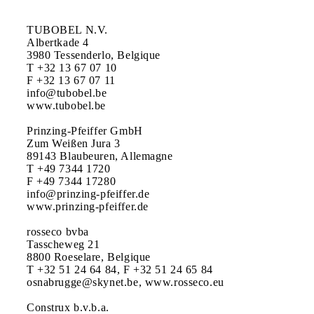
TUBOBEL N.V.

Albertkade 4

3980 Tessenderlo, Belgique

T +32 13 67 07 10

F +32 13 67 07 11

info@tubobel.be

www.tubobel.be

Prinzing-Pfeiffer GmbH

Zum Weißen Jura 3

89143 Blaubeuren, Allemagne

T +49 7344 1720

F +49 7344 17280

info@prinzing-pfeiffer.de

www.prinzing-pfeiffer.de

rosseco bvba

Tasscheweg 21

8800 Roeselare, Belgique

T +32 51 24 64 84, F +32 51 24 65 84

osnabrugge@skynet.be, www.rosseco.eu

Construx b.v.b.a.
