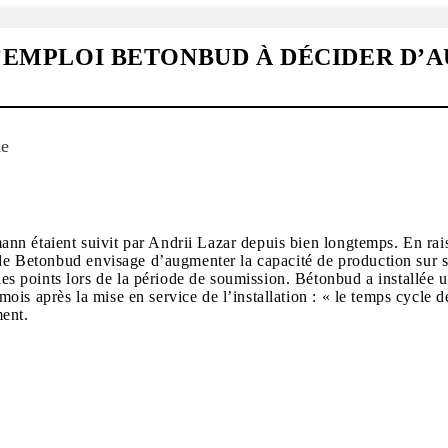
L’EMPLOI BETONBUD À DÉCIDER D
ne
n étaient suivit par Andrii Lazar depuis bien longtemps. En raiso
 de Betonbud envisage d’augmenter la capacité de production sur so
 points lors de la période de soumission. Bétonbud a installée u
is après la mise en service de l’installation : « le temps cycle de
ment.