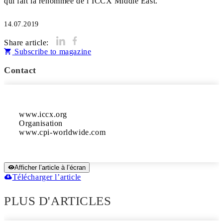
qui fait la renommée de l’ICCX Middle East.
14.07.2019
Share article:
Subscribe to magazine
Contact
www.iccx.org

Organisation

www.cpi-worldwide.com
Afficher l’article à l’écran
Télécharger l’article
PLUS D'ARTICLES