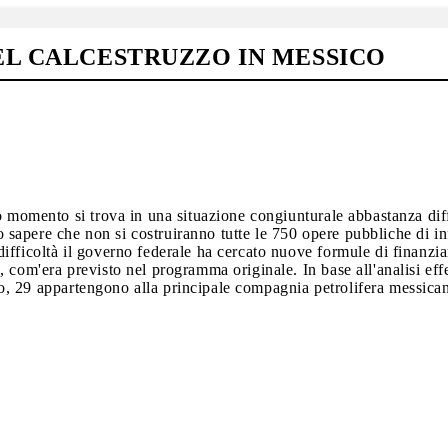
EL CALCESTRUZZO IN MESSICO
 momento si trova in una situazione congiunturale abbastanza diffi
to sapere che non si costruiranno tutte le 750 opere pubbliche di i
fficoltà il governo federale ha cercato nuove formule di finanzia
 com'era previsto nel programma originale. In base all'analisi eff
anno, 29 appartengono alla principale compagnia petrolifera messica