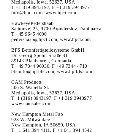
Mediapolis, Iowa, 52637, USA

T +1 319 3943197, F +1 319 3943977

info@hpct.com, www.hpct.com

HawkeyePedershaab

Saltumvej 25, 9700 Brønderslev, Danimarca

T +45 9645 4000

pedershaab@hpct.com, www.hpct.com

BFS Betonfertigteilesysteme GmbH

Dr.-Georg-Spohn-Straße 31

89143 Blaubeuren, Germania

T +49 7344 96030, F +49 7344 4710

bfs.info@hp-bfs.com, www.hp-bfs.com

CAM Products

506 S. Wapello St.

Mediapolis, Iowa, 52637, USA

T+1 (319) 3943197, F +1 319 3943977

www.camsales.com

New Hampton Metal Fab

928 W. Milwaukee

New Hampton, IA 50659, USA

T +1 641 394 4111, F +1 641 394 4542
